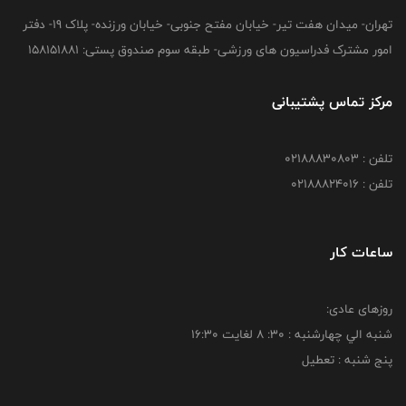
تهران- میدان هفت تیر- خیابان مفتح جنوبی- خیابان ورزنده- پلاک 19- دفتر
امور مشترک فدراسیون های ورزشی- طبقه سوم صندوق پستی: 158151881
مرکز تماس پشتیبانی
تلفن : 02188830803
تلفن : 02188824016
ساعات کار
روزهای عادی:
شنبه الي چهارشنبه : 30: 8 لغايت 16:30
پنج شنبه : تعطیل