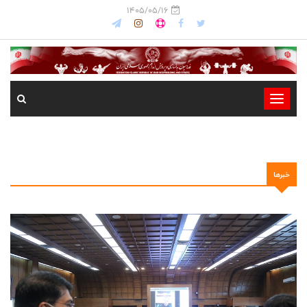
1405/05/16
-
-
-
-
خبرها
-
-