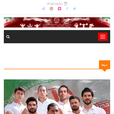
1405/05/20
-
-
-
-
خبرها
-
-