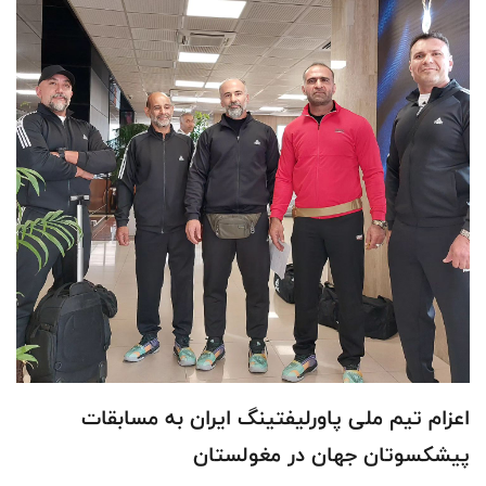
اعزام تیم ملی پاورلیفتینگ ايران به مسابقات
پيشكسوتان جهان در مغولستان