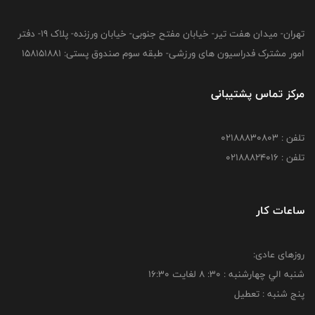
تهران- میدان هفت تیر- خیابان مفتح جنوبی- خیابان ورزنده- پلاک 19- دفتر
امور مشترک فدراسیون های ورزشی- طبقه سوم صندوق پستی: 158151881
مرکز تماس پشتیبانی
تلفن : 02188830803
تلفن : 02188824016
ساعات کار
روزهای عادی:
شنبه الي چهارشنبه : 30: 8 لغايت 16:30
پنج شنبه : تعطیل