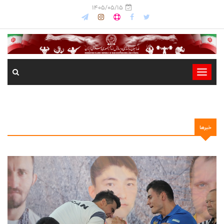
1405/05/15
-
-
-
-
خبرها
-
-