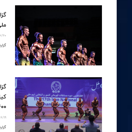
گزا
ملی(1)- 20 شهر
6/20
گزارش 
400
06/19