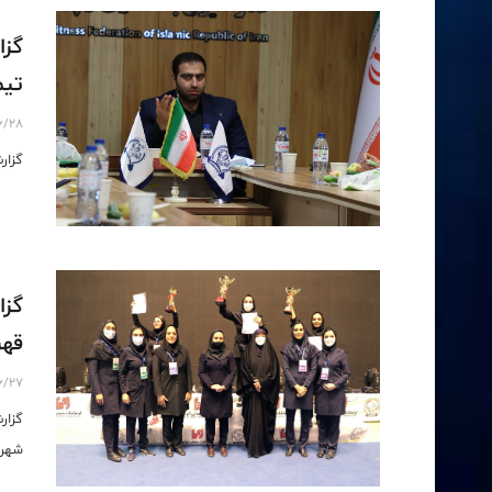
گزا
تیم ملی
6/28
گزارش
گزا
قهرما
6/27
شهریور