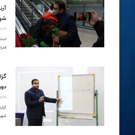
شهری
6/31
استق
فدراسیون 
گزا
دوره
6/29
شهریور