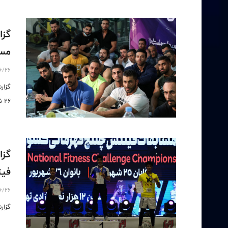
گزا
مسابق
6/26
26 شهریور 1400
گزا
فیت
6/26
گزار