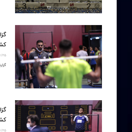
گزا
کشور (2)- 
6/25
گزارش
گزا
کشور(1)- 5
6/25