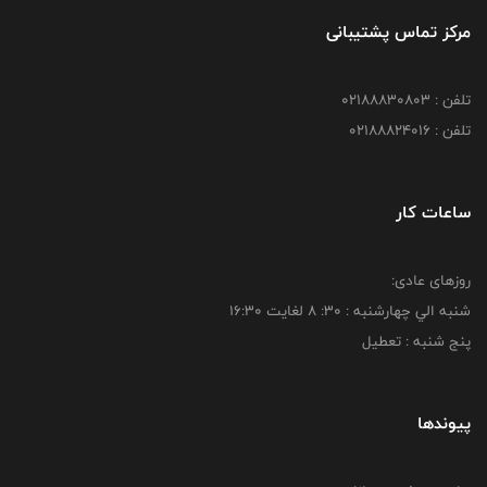
مرکز تماس پشتیبانی
تلفن : 02188830803
تلفن : 02188824016
ساعات کار
روزهای عادی:
شنبه الي چهارشنبه : 30: 8 لغايت 16:30
پنج شنبه : تعطیل
پیوندها