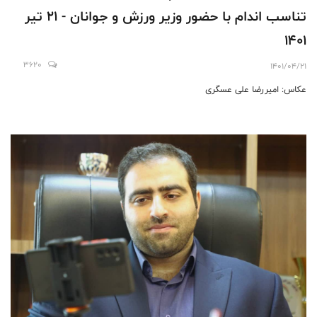
تناسب اندام با حضور وزیر ورزش و جوانان - 21 تیر
1401
3620
1401/04/21
عکاس: امیررضا علی عسگری