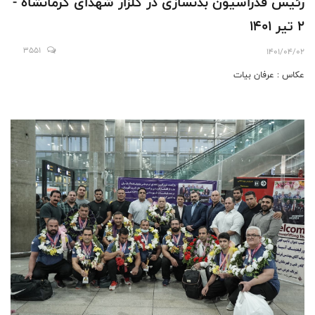
رئیس فدراسیون بدنسازی در گلزار شهدای کرمانشاه -
٢ تیر ١۴٠١
3551
1401/04/02
عکاس : عرفان بیات