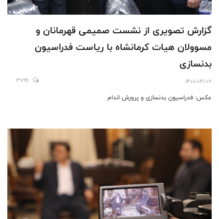
گزارش تصويرى از نشست صميمى قهرمانان و
مسوولان هيات كرمانشاه با رياست فدراسيون
بدنسازى
3799
1401/04/02
عكس: فدراسيون بدنسازى و پرورش اندام