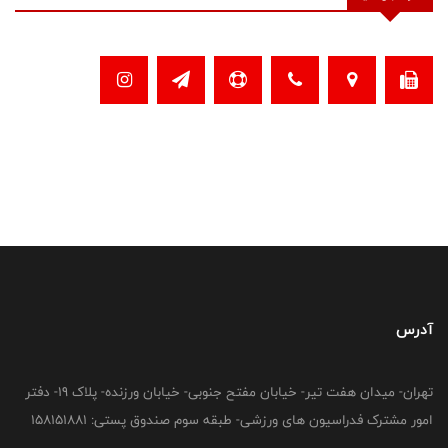
آدرس
تهران- میدان هفت تیر- خیابان مفتح جنوبی- خیابان ورزنده- پلاک 19- دفتر
امور مشترک فدراسیون های ورزشی- طبقه سوم صندوق پستی: 158151881