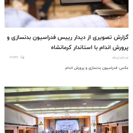
گزارش تصويرى از ديدار رييس فدراسيون بدنسازى و
پرورش اندام با استاندار كرمانشاه
3749
1401/04/02
عكس: فدراسيون بدنسازى و پرورش اندام