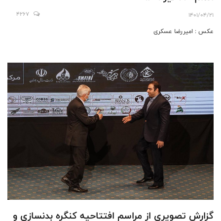
4267
1401/04/21
عکس : امیررضا عسکری
گزارش تصویری از مراسم افتتاحیه کنگره بدنسازی و