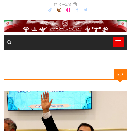
1405/05/16
-
-
-
-
خبرها
-
-