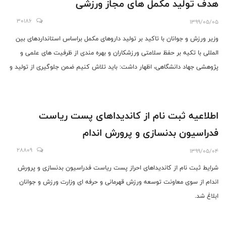
هدف تولید مکمل های مجاز ورزشی
30186
1399/05/05
وزیر ورزش و جوانان با تاکید بر تولید داروهای مکمل براساس استانداردهای بین
المللی با تکیه بر حفظ سلامتی ورزشکاران و بهره مندی از ظرفیت های علمی و
پژوهشی جهاد دانشگاهی، اظهار داشت: باید تلاش کنیم ضمن جلوگیری از تولید و
توزیع داروهای غیر مجاز در بعضی باشگاه های ورزشی، آموزش جامعه ورزش در
خصوص چگونگی استفاده از مکمل ها، مورد توجه قرار بگیرد.
اطلاعیه ثبت نام از کاندیداهای پست ریاست
فدراسیون بدنسازی و پرورش اندام
28809
1399/05/04
شرایط ثبت نام از کاندیداهای احراز پست ریاست فدراسیون بدنسازی و پرورش
اندام از سوی معاونت توسعه ورزش قهرمانی و حرفه ای وزارت ورزش و جوانان
ابلاغ شد.